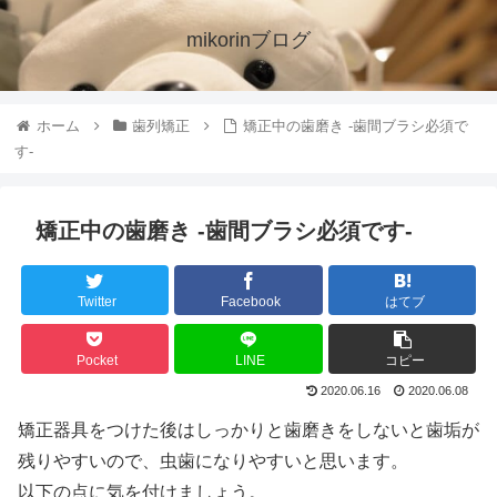
mikorinブログ
ホーム
歯列矯正
矯正中の歯磨き -歯間ブラシ必須で
す-
矯正中の歯磨き -歯間ブラシ必須です-
Twitter
Facebook
はてブ
Pocket
LINE
コピー
2020.06.16
2020.06.08
矯正器具をつけた後はしっかりと歯磨きをしないと歯垢が
残りやすいので、虫歯になりやすいと思います。
以下の点に気を付けましょう。