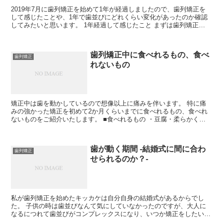
2019年7月に歯列矯正を始めて1年が経過しましたので、歯列矯正を
して感じたことや、1年で歯並びにどれくらい変化があったのか確認
してみたいと思います。 1年経過して感じたこと まずは歯列矯正を
やり始めてよかった。これに尽きるか...
歯列矯正中に食べれるもの、食べ
歯列矯正
れないもの
矯正中は歯を動かしているので想像以上に痛みを伴います。 特に痛
みの強かった矯正を初めて2か月くらいまでに食べれるもの、食べれ
ないものをご紹介いたします。 ■食べれるもの ・豆腐・柔らかく煮
たうどん ・そうめん ・おかゆ ・ゼリー（具が入っ...
歯が動く期間 -結婚式に間に合わ
歯列矯正
せられるのか？-
私が歯列矯正を始めたキッカケは自分自身の結婚式があるからでし
た。 子供の時は歯並びなんて気にしていなかったのですが、大人に
なるにつれて歯並びがコンプレックスになり、いつか矯正をしたいと
考えるようになりました。 いつかしたいとは思っていても...