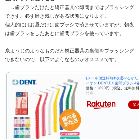
→歯ブラシだけだと矯正器具の隙間まではブラッシング
できず、必ず磨き残しがある状態になります。
個人的にはお昼だけは歯ブラシで済ませていますが、朝夜
は歯ブラシをしたあとに歯間ブラシを使っています。
糸ようじのようなものだと矯正器具の裏側をブラッシング
できないので、以下のようなものがオススメです。
(メール便送料無料)(選べるかたさ)
イオン DENT.EX 歯間ブラシ 4
価格：1890円（税込、送料無料
時点)
楽