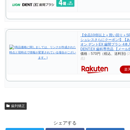
【全品10倍以上＋買い回り＋S
シュレスさらにクーポン!】【
オン デントEX 歯間ブラシ 4本入 
DENT.EX 歯科専売品 【メール
価格：570円（税込、送料別)
(
点)
楽
歯列矯正
シェアする