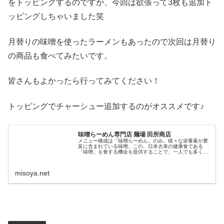
をトッピングするのですが、今回は欲張って3枚も追加ト
ッピングしちゃいました笑
月替りの味噌を使ったラーメンもあったので次回は月替り
の商品も食べてみたいです。
皆さんもよかったら行ってみてください！
トッピングでチャーシュー追加するのがオススメです♪
味噌らーめん専門店 麺場 田所商店
メニュー構成は「味噌らーめん」のみ。様々な栄養素が豊
富に含まれている味噌。この、日本古来の健康食である
「味噌」を食する機会を提供することで、一人でも多くの
方に健康な毎日を過ごして頂きたい。そんな想いでつくっ
た、「こだわり」の味噌らーめんの専門店です。味噌は日
本人の宝物。日本古来の伝統食「味噌」を使った「こだわ
misoya.net
り」の味噌...