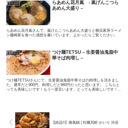
らあめん花月嵐 - 嵐げんこつら
ラーメン
あめん大盛り –
らあめん花月嵐さんで、嵐げんこつらあめん大盛りと横浜家系ラーメ
ン藤崎家を食べた感想を書いています。よかったらご覧ください。
つけ麺TETSU – 生姜醤油鬼脂中
ラーメン
華そば肉増し –
つけ麺TETSUさんにて、生姜醤油鬼脂中華そばの肉増しを頂きまし
た。通常だと900円、肉増しだと980円だったと思います。 こちらと
っても美味しいです！もう一度言います。とっても美味しいです！期
間限定なので、終了してしまう前に皆さん...
【絶品!!】痛風鍋 | 牡蠣貝鮮 かいり 渋谷