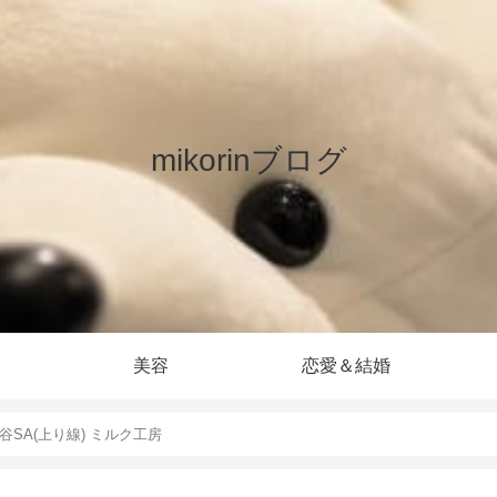
mikorinブログ
美容
恋愛＆結婚
r守谷SA(上り線) ミルク工房